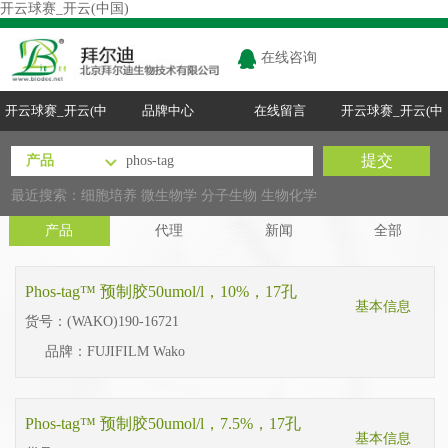
开云球赛_开云(中国)
在线咨询
开云球赛_开云(中
品牌中心
在线留言
开云球赛_开云(中
国)
国)
最近搜索：
细胞培养
微生物学
分子生物
生物化学
产品
代理
新闻
全部
Phos-tag™ 预制胶50umol/l，10%，17孔
基本信息
货号：
(WAKO)190-16721
品牌：
FUJIFILM Wako
Phos-tag™ 预制胶50umol/l，7.5%，17孔
基本信息