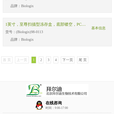
品牌：
Biologix
1英寸，至尊扫描型冻存盒，底部镂空，PC，蓝色，100格，外部尺寸：133*133*36mm，侧面带二维码+直读码，耐受-196℃ ~121℃，3个/袋，2袋/盒，2盒/箱，
基本信息
货号：
(Biologix)98-0113
品牌：
Biologix
首 页
上一页
1
2
3
4
下一页
尾 页
在线咨询
时间：9:00-17:00